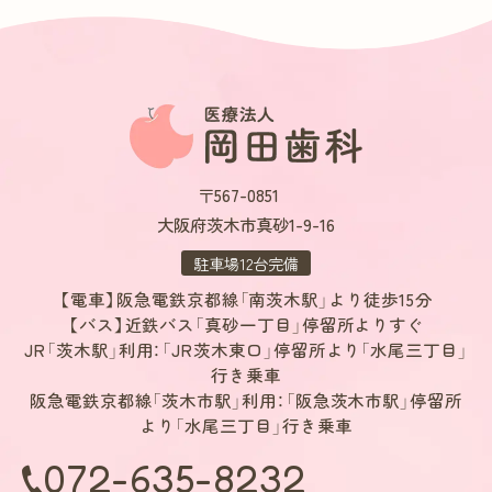
・検査中はできるだけ顎を動かさないようにする必要があります。
・人体に影響しない程度（デジタルレントゲン撮影装置の1/10以下）の、
ごくわずかな被ばくがあります。
・ペースメーカーを使われている方、体内に取り外せない金属類がある
方、妊娠中または妊娠の可能性のある方は検査を受けられないことがあ
ります。
○ノーベルガイドを用いた治療にともなう一般的なリスク・副
〒567-0851
作用
大阪府茨木市真砂1-9-16
薬機法（医薬品医療機器等法）において承認された機器であり、インプ
ラント治療を行う工程で使用する機器となります。
駐車場12台完備
・CT画像から、治療部位、顎骨・歯の輪郭を作成できます。それをもとに
【電車】阪急電鉄京都線「南茨木駅」より徒歩15分
治療領域を決め、インプラント治療に必要な情報を入力してコンピュー
【バス】近鉄バス「真砂一丁目」停留所よりすぐ
ター処理することで、治療計画の策定を支援します。
JR「茨木駅」利用：「JR茨木東口」停留所より「水尾三丁目」
・サージカルテンプレート（手術用テンプレート）を設計できます。
行き乗車
・機能性や審美性を重視するため自費（保険適用外）での診療となり、保
阪急電鉄京都線「茨木市駅」利用：「阪急茨木市駅」停留所
険診療よりも高額になります。
より「水尾三丁目」行き乗車
・サージカルテンプレート（手術用テンプレート）を作製することで、イ
ンプラントの埋入位置・方向・角度・深度の精度と正確性を向上させられ
072-635-8232
ます。