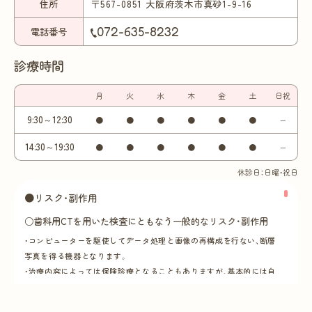
住所
〒567-0851 大阪府茨木市真砂1-9-16
072-635-8232
電話番号
診療時間
月
火
水
木
金
土
日祝
9:30～12:30
●
●
●
●
●
●
−
14:30～19:30
●
●
●
●
●
●
−
休診日：日曜・祝日
●リスク・副作用
○歯科用CTを用いた検査にともなう一般的なリスク・副作用
・コンピューターを駆使してデータ処理と画像の再構成を行ない、断層
写真を得る機器となります。
・治療内容によっては保険診療となることもありますが、基本的には自
費（保険適用外）での診療となり、保険診療よりも高額になります。詳細
は歯科医師にご確認ください。