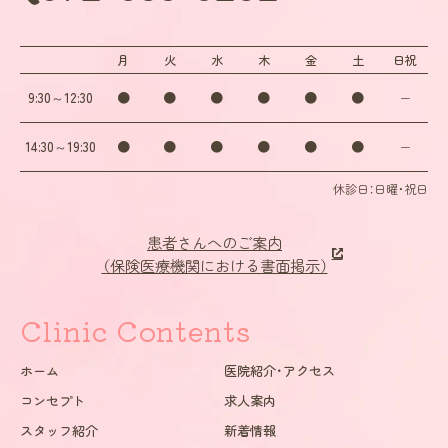
・低侵襲での治療が可能ですが、術後に腫れや痛みが現れることがあり
ます。
月
火
水
木
金
土
日祝
○セレックを用いた治療にともなう一般的なリスク・副作用
9:30～12:30
●
●
●
●
●
●
−
・薬機法（医薬品医療機器等法）において承認された医療機器です。ソフ
トウェアを利用して歯科修復物のCAD（コンピューター支援設計）また
はCAM（コンピューター支援製造）に使用します。
14:30～19:30
●
●
●
●
●
●
−
・この機器を使用して行なう修復物の作製は自費診療（保険適用外）と
なることがあります。その場合は、保険診療よりも高額になります。
休診日：日曜・祝日
・患者さまの症状によっては、この機器での治療を適用できないことが
あります。
患者さんへのご案内
・お口の中にスキャナーが入るため、ごくまれに多少の不快感を覚える
（保険医療機関における書面掲示）
ことがあります。
・補綴物の作製・セットが1日で終わっても、その前後に診療が必要な場
Clinic Contents
合があり、治療後も継続的なメンテナンスを受診いただくことになるの
で、通院が1回とは限りません。
ホーム
医院紹介・アクセス
○口腔内スキャナー（iTero）を用いた治療にともなう一般的な
コンセプト
求人案内
リスク・副作用
スタッフ紹介
新着情報
・薬機法（医薬品医療機器等法）において承認された医療機器です。光学