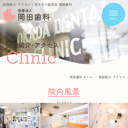
医院紹介・アクセス｜茨木市の歯医者 岡田歯科
menu
Clinic Contents
医院紹介・アクセス
Clinic
ホーム
医院紹介・アクセス
コンセプト
求人案内
岡田歯科 ホーム
医院紹介・アクセス
スタッフ紹介
新着情報
院内風景
料金表
お問い合わせ
プライバシーポリシー
Treatment Contents