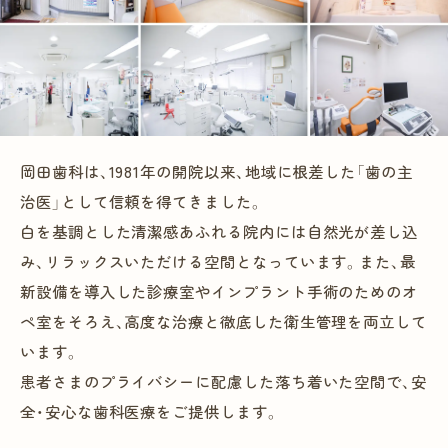
一般診療
予防ケア
インプラント治療・入れ歯
岡田歯科は、1981年の開院以来、地域に根差した「歯の主
矯正歯科
治医」として信頼を得てきました。
白を基調とした清潔感あふれる院内には自然光が差し込
審美治療
み、リラックスいただける空間となっています。また、最
ホワイトニング
新設備を導入した診療室やインプラント手術のためのオ
ペ室をそろえ、高度な治療と徹底した衛生管理を両立して
さまざまな治療
います。
患者さまのプライバシーに配慮した落ち着いた空間で、安
全・安心な歯科医療をご提供します。