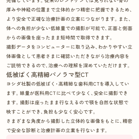
完備しています。従来のレントゲンでは見られない骨の
厚みや神経の位置まで立体的かつ精密に把握できるため、
より安全で正確な治療計画の立案につながります。また、
体への負担が少ない低線量での撮影が可能で、正面と側面
からの画像を座ったまま短時間で取得できます。
撮影データをコンピューターに取り込み、わかりやすい立
体画像として患者さまに確認いただきながら治療内容を
ご説明できるので、治療への理解を深めていただけます。
低被ばく高精細パノラマ型CT
ヨシダ社製の低被ばく・高精細な歯科用CTを導入してい
ます。線量が医科用CTに比べて少なく、安全に撮影でき
ます。撮影は座ったまま行なえるので顎を自然な状態で
映すことができ、負担も少なく安心です。
さまざまな角度から撮影した立体的な画像をもとに、精密
で安全な診断と治療計画の立案を行ないます。