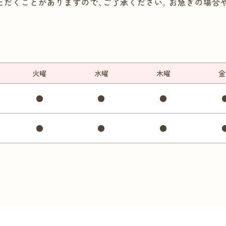
ただくことがありますので、ご了承ください。お急ぎの場合
火
曜
水
曜
木
曜
金
●
●
●
●
●
●