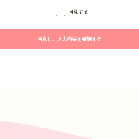
め
同意する
づく開示請求等への対応のため
への提供について
人情報を適切に管理し、以下に該当する場合を除いて第三者に提供することは
場合
づき、提供が必要となる場合
ついて
ご提供いただいた個人情報を滅失・毀損することのないよう、適切なデータ管理
や外部からの改変がないよう、セキュリティー対策を実施しています。
イトの運営にかかる業務、または患者さまの個人情報の利用・管理等にかかる業
よる個人情報の取り扱いについて厳正に監督・管理します。
よび訂正などについて
個人情報の照会や編集（訂正・追加・削除）などをご希望される場合、直接当院に
とを確認させていただいたうえで、速やかに対応させていただきます。