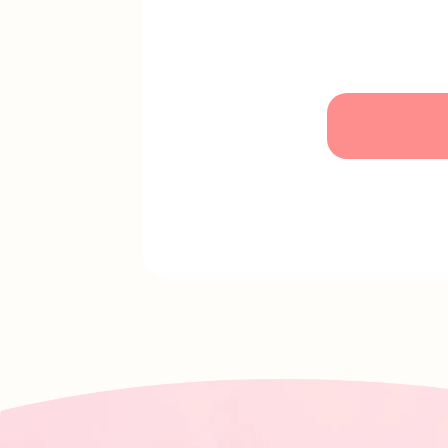
◦当院の運営管理のた
◦個人情報保護法に基
○個人情報の第三者
当院では患者さまの個
◦ご本人の同意がある
◦個人情報保護法に基
○個人情報の管理に
当院は、患者さまから
また、第三者への漏洩
当院は、当院ウェブサ
る場合、当該委託先に
○個人情報の照会お
患者さまが、ご自身の
たら、ご本人であるこ