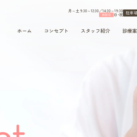
月～土 9:30～12:30／14:30～19:30
駐車場
日・祝
休診日
ホーム
コンセプト
スタッフ紹介
診療案
医院紹介・アクセス
求人案内
インプラント
一般診療
予防ケア
矯正
治療・入れ歯
新着情報
お問い合わせ
ct
プライバシーポリシー