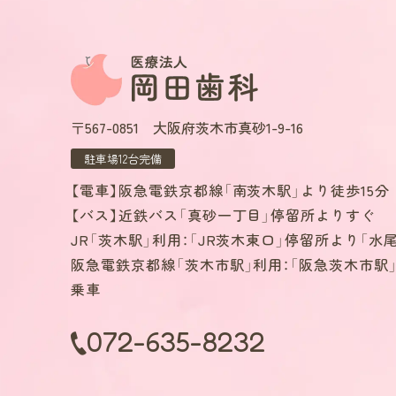
○オプトアウト（※
患者さまがオプトアウ
だいたうえで、速やか
※オプトアウト：広告
〒567-0851
大阪府茨木市真砂1-9-16
○Cookie（クッ
駐車場12台完備
当ウェブサイトでは、
ピューターに対し「Co
【電車】阪急電鉄京都線「南茨木駅」より徒歩15分
場合は、患者さまのブラ
【バス】近鉄バス「真砂一丁目」停留所よりすぐ
れます。アクセス状況
JR「茨木駅」利用：「JR茨木東口」停留所より「水
患者さまがCooki
阪急電鉄京都線「茨木市駅」利用：「阪急茨木市駅
ターへのCookieの
乗車
※Cookie：当サ
に蓄積されるデータ。
072-635-8232
○Googleアナリ
当ウェブサイトでは、