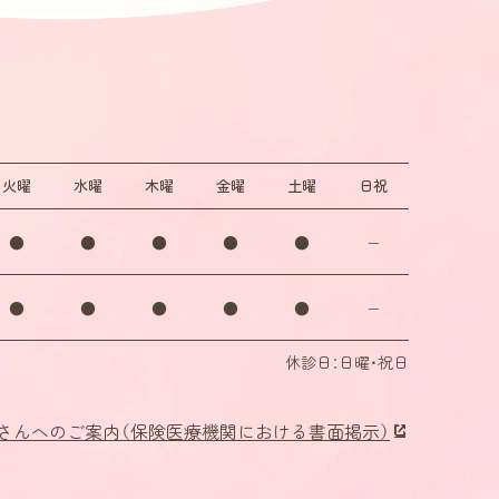
とを確認させていた
火
曜
水
曜
木
曜
金
曜
土
曜
日祝
、患者さまのコン
利用を許可されている
●
●
●
●
●
−
ookieが送信さ
は含まれていません。
●
●
●
●
●
−
したら、コンピュー
休診日：日曜・祝日
スクまたはメモリー
さんへのご案内
（保険医療機関における書面掲示）
のアクセス解析ツー