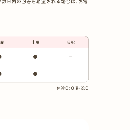
や数日内の回答を希望される場合は、お電
曜
土
曜
日祝
●
●
−
●
●
−
休診日：日曜・祝日