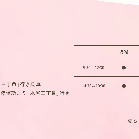
）の手順
トをご希望される場合、直接当院にご連絡いただけましたら、ご本人であるこ
に対応させていただきます。
やメールの受け取りを拒否する意思を示すこと。
キー※）の利用について
月
曜
患者さまのウェブサイトの利便性向上を目的とし、アクセス状況を把握するため
okie（クッキー）」を発行しています。患者さまがブラウザの設定でCookieの
9:30～12:30
●
ウザでCookieが作成され、当ウェブサイトへ再度アクセスされた場合、自動的にC
は、統計情報としてのみ利用します。また、Cookieには個人を特定できる情報
尾三丁目」行き乗車
14:30～19:30
●
eによるデータの収集を拒否される場合は、患者さま側でブラウザを設定いただけま
」停留所より「水尾三丁目」行き
保存を無効にできます。
ーバーから患者さまのブラウザに送信され、患者さまのコンピューターのハードディ
患者
ティクスの利用について
患者さまのアクセス状況を把握し当ウェブサイトを改善するために、Google社