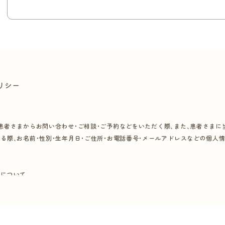
リシー
患者さまからお問い合わせ・ご相談・ご予約などをいただく際、また、患者さまに
る際、お名前・性別・生年月日・ご住所・お電話番号・メールアドレスなどの個人
的について
個人情報を次の目的のために利用します。
め
せ・ご相談・ご予約への回答等、患者さまへのご連絡のため
イレクトメールの発送など、当院の広告のため