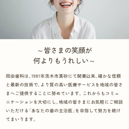
一般診療
予防ケア
インプラント治療・入れ歯
～皆さまの笑顔が
矯正歯科
何よりもうれしい～
審美治療
岡田歯科は、1981年茨木市真砂にて開業以来、確かな信頼
ホワイトニング
と最新の技術で、より質の高い医療サービスを地域の皆さ
まへご提供することに努めています。これからもコミュ
さまざまな治療
ニケーションを大切にし、地域の皆さまにお気軽にご相談
いただける「あなたの歯の主治医」を目指して努力を続け
てまいります。