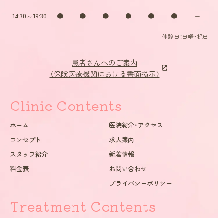
・歯の形状の修正や、噛み合わせの微調整を行なうことがあります。
14:30～19:30
●
●
●
●
●
●
−
・矯正装置を誤飲する可能性があります。
・装置を外すときに、エナメル質に微小な亀裂が入る可能性や、補綴物
休診日：日曜・祝日
（被せ物など）の一部が破損することがあります。
・装置を外したあと、保定装置を指示どおりに使用しないと後戻りが生
患者さんへのご案内
じる可能性が高くなります。
（保険医療機関における書面掲示）
・装置を外したあと、現在の噛み合わせに合わせて補綴物（被せ物など）
の作製や虫歯治療などをやり直す可能性があります。
・顎の成長発育により、歯並びや噛み合わせが変化する可能性がありま
Clinic Contents
す。
・治療後に、親知らずの影響で歯並びや噛み合わせが変化する可能性が
ホーム
医院紹介・アクセス
あります。
・加齢や歯周病などにより、歯並びや噛み合わせが変化することがあり
コンセプト
求人案内
ます。
スタッフ紹介
新着情報
・矯正治療は、一度始めると元の状態に戻すことが難しくなります。
料金表
お問い合わせ
○ホワイトニングにともなう一般的なリスク・副作用
プライバシーポリシー
・審美性を重視するため自費（保険適用外）での診療となり、保険診療よ
Treatment Contents
りも高額になります。
・ホワイトニングには、オフィスホワイトニングとホームホワイトニン