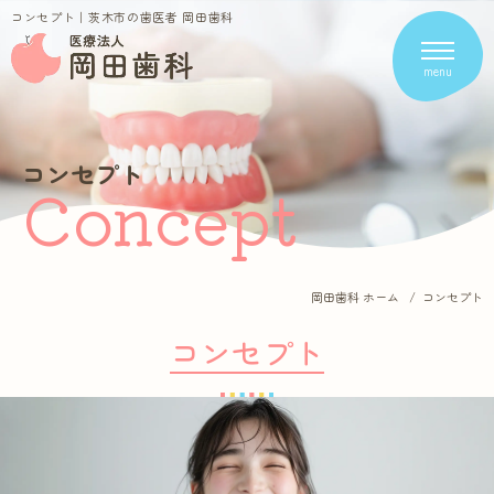
コンセプト｜茨木市の歯医者 岡田歯科
menu
Clinic Contents
コンセプト
Concept
ホーム
医院紹介・アクセス
コンセプト
求人案内
岡田歯科 ホーム
コンセプト
スタッフ紹介
新着情報
コンセプト
料金表
お問い合わせ
プライバシーポリシー
Treatment Contents