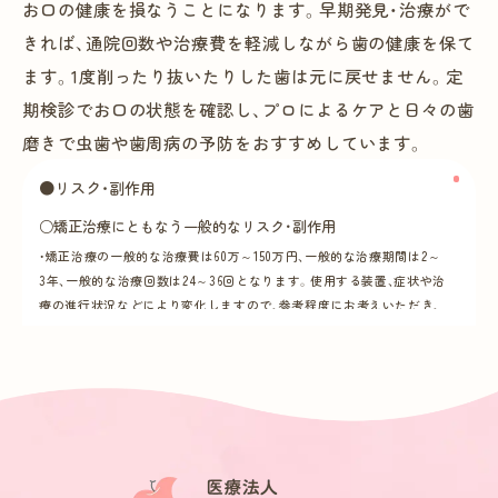
お口の健康を損なうことになります。早期発見・治療がで
きれば、通院回数や治療費を軽減しながら歯の健康を保て
ます。1度削ったり抜いたりした歯は元に戻せません。定
期検診でお口の状態を確認し、プロによるケアと日々の歯
磨きで虫歯や歯周病の予防をおすすめしています。
●リスク・副作用
○矯正治療にともなう一般的なリスク・副作用
・矯正治療の一般的な治療費は60万～150万円、一般的な治療期間は2～
3年、一般的な治療回数は24～36回となります。使用する装置、症状や治
療の進行状況などにより変化しますので、参考程度にお考えいただき、
詳細は歯科医師にご確認ください。
・機能性や審美性を重視するため、公的健康保険対象外の自費診療とな
り、保険診療よりも高額になります。
・最初は矯正装置による不快感、痛みなどがあります。数日から1～2週
間で慣れることが多いです。
・治療期間は症例により異なりますが、成人矯正や永久歯が全て生えそ
ろっている場合は、一般的に1年半～3年を要します。小児矯正において