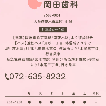
は、混合歯列期（乳歯と永久歯が混在する時期）に行なう第1期治療で1～
2年、永久歯が全て生えそろったあとに行なう第2期治療で1～2年半を
要することがあります。
〒567-0851
・歯の動き方には個人差があるため、治療期間が予想より長期化するこ
大阪府茨木市真砂1-9-16
とがあります。
・装置や顎間ゴムの扱い方、定期的な通院など、矯正治療では患者さまの
駐車場12台完備
ご協力がたいへん重要であり、それらが治療結果や治療期間に影響しま
【電車】阪急電鉄京都線「南茨木駅」より徒歩15分
す。
【バス】近鉄バス「真砂一丁目」停留所よりすぐ
・治療中は、装置がついているため歯が磨きにくくなります。虫歯や歯
周病のリスクが高まるので、丁寧な歯磨きや定期メンテナンスの受診が
JR「茨木駅」利用：「JR茨木東口」停留所より「水尾三丁目」
大切です。また、歯が動くことで見えなかった虫歯が見えるようになる
行き乗車
こともあります。
阪急電鉄京都線「茨木市駅」利用：「阪急茨木市駅」停留所
・歯を動かすことにより歯根が吸収され、短くなることがあります。ま
より「水尾三丁目」行き乗車
た、歯肉が痩せて下がることがあります。
072-635-8232
・ごくまれに、歯が骨と癒着していて歯が動かないことがあります。
・ごくまれに、歯を動かすことで神経に障害を与え、神経が壊死すること
があります。
・治療中に金属などのアレルギー症状が出ることがあります。
月
火
水
木
金
土
日祝
・治療中に、「顎関節で音が鳴る、顎が痛い、口をあけにくい」などの顎関
節症状が出ることがあります。
9:30～12:30
●
●
●
●
●
●
−
・問題が生じた場合、当初の治療計画を変更することがあります。